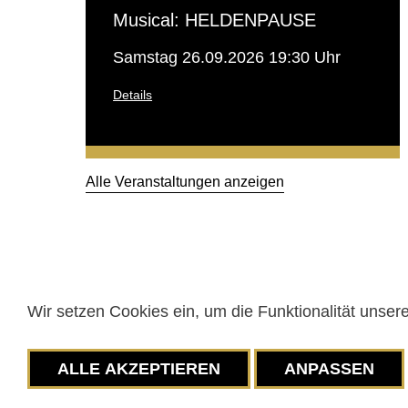
Musical: HELDENPAUSE
Samstag 26.09.2026 19:30 Uhr
Details
Alle Veranstaltungen anzeigen
01) Konzert / Musik
Seljé´s Open Stage in der Alten
Mühle
Dienstag 29.09.2026 18:00 Uhr
Wir setzen Cookies ein, um die Funktionalität unsere
KULTUR UN
Details
KOMMUNIKA
ALLE AKZEPTIEREN
ANPASSEN
ALTE MÜHLE 
Notwendige Cookies