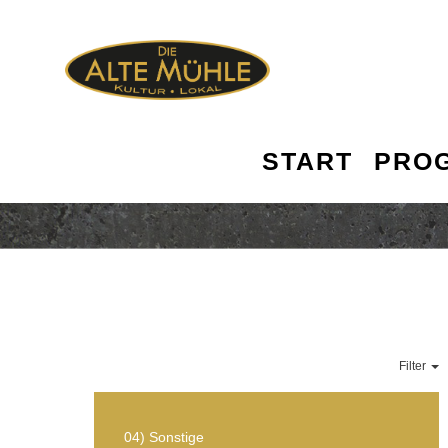
START
PRO
Filter
04) Sonstige