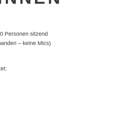
50 Personen sitzend
rhanden – keine Mics)
et: