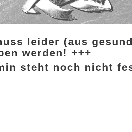
uss leider (aus gesund
ben werden! +++
in steht noch nicht fe