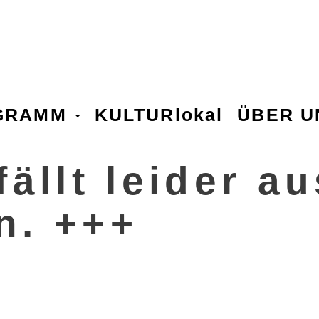
GRAMM
KULTURlokal
ÜBER 
ällt leider au
n. +++